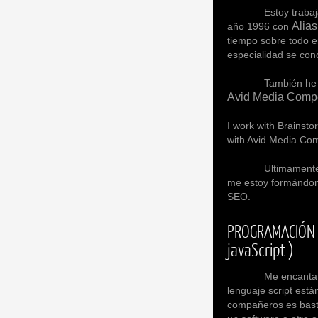
Estoy trabaja
Alia
año 1996 con
tiempo sobre todo e
especialidad se cono
También he trabaja
Avid Media Comp
I work with Brainsto
with Avid Media Comp
Ultimamente estoy 
me estoy formándom
SEO.
PROGRAMACIÓN SCR
javaScript )
Me encanta la prog
lenguaje script está
compañeros es bastan