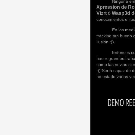
Ninguna empresa és
Xpression de Ro
Vizrt
ó
Wasp3d 
conocimientos e ilu
En los medios técn
tracking tan bueno
ilusión :)).
Entonces como conc
hacer grandes trab
como las novias sie
:)) Sería capaz de 
he estado varias ve
DEMO REE