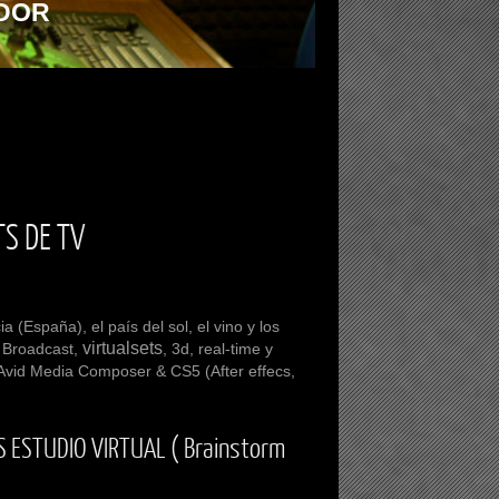
DOR
TS DE TV
ia
(España), el país del sol, el vino y los
virtualsets
 Broadcast,
, 3d, real-time y
 Avid Media Composer & CS5 (After effecs,
S ESTUDIO VIRTUAL ( Brainstorm