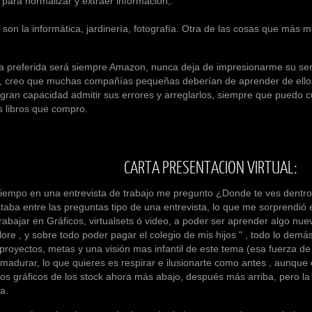
 para normalizar y extraer información,.
informática, jardinería, fotografía. Otra de las cosas que más me g
ida será siempre Amazon, nunca deja de impresionarme su servici
o, creo que muchas compañías pequeñas deberían de aprender de ello
gran capacidad admitir sus errores y arreglarlos, siempre que puedo cu
s libros que compro.
CARTA PRESENTACION VIRTUAL:
en una entrevista de trabajo me pregunto ¿Donde te ves dentro d
taba entre las preguntas tipo de una entrevista, lo que me sorprendió 
rabajar en Gráficos, virtualsets ó video, a poder ser aprender algo nue
re , y sobre todo poder pagar el colegio de mis hijos " , todo lo dem
 proyectos, metas y una visión mas infantil de este tema (esa fuerza d
adurar, lo que quieres es respirar e ilusionarte como antes , aunque
los gráficos de los stock ahora más abajo, después más arriba, pero la
a.