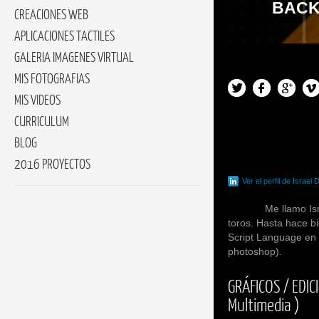
BACK
CREACIONES WEB
APLICACIONES TACTILES
GALERIA IMAGENES VIRTUAL
MIS FOTOGRAFIAS
MIS VIDEOS
CURRICULUM
BLOG
2016 PROYECTOS
Ver el perfil de Israel 
Me llamo
Is
toros. Hasta hace 
Script Language en 
photoshop).
GRÁFICOS / EDI
Multimedia )