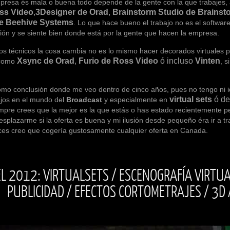
 mala o buena todo depende de la gente con la que trabajes, a m
ss Video
,
3Designer de Orad
,
Brainstorm Studio de Brainst
de
Beehive Systems
. Lo que hace bueno el trabajo no es el software
sión y se siente bien donde está por la gente que hacen la empresa.
icos la cosa cambia no es lo mismo hacer decorados virtuales para 
Xsync de Orad
,
Furio de Ross Video
ó incluso
Vinten
 como
, 
lusión donde me veo dentro de cinco años, pues no tengo ni idea,
virtual sets
ó de
ajos en el mundo del
Broadcast
y especialmente en
mpre crees que la mejor es la que estás o has estado recientemente p
desplazarme si la oferta es buena y mi ilusión desde pequeño éra ir 
ces creo que cogería gustosamente cualquier oferta en Canada.
L 2012: VIRTUALSETS / ESCENOGRAFÍA VIRTUA
PUBLICIDAD / EFECTOS CORTOMETRAJES / 3D