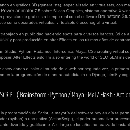
ndo en
gráficos 3D (generalista), especializado en virtualsets
, con má
s Power animator
7.5 sobre Silicon Graphics, sistema operativo X wi
Brainstorm Stud
n proyectos de gráficos a tiempo real con el software
ce como decorados virtuales, virtualsets ó escenografía virtual.
do en publicidad haciendo spots para diversos bancos, 3d de arqui
oser
y post-producción en after Effects en los ultimas años de contrat
rm Studio, Python, Radamec, Intersense, Maya, CS5 creating virtual set
oser, After Effects aslo I'm also entering the world of SEO SEM inside
dando el salto al mundo de la web por segunda vez, la primera apr
e en la programación de manera autodidacta en Django, html5 y cogi
IPT ( Brainstorm : Python / Maya : Mel / Flash : Action S
ramación de Script, la mayoría del software hoy en día te permit
ndar (python) o uno nativo (ActionScript), el poder automatizar procesos
te divertido y gratificante. A lo largo de los años he realizado bastan