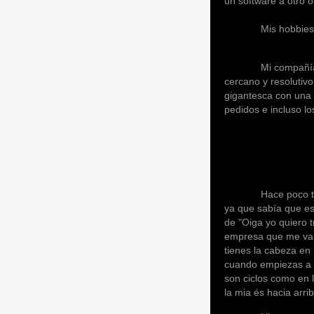
un software a otro o
Mis hobbies son la 
Mi compañía prefer
cercano y resolutiv
gigantesca con una 
pedidos e incluso lo
Hace poco tiempo 
ya que sabía que es
de "Oiga yo quiero t
empresa que me valo
tienes la cabeza en
cuando empiezas a m
son ciclos como en 
la mia és hacia arrib