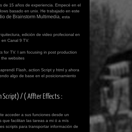
s de 15 años de experiencia. Empecé en el
ndows basado en unix. He trabajado en este
io de Brainstorm Multimedia
, esta
tectura, edición de video profecional en
o en
Canal 9 TV
.
s for TV. I am focusing in post production
 the websites
endí Flash, action Script y html y ahora
endo algo de base en el posicionamiento
cript) / ( Affter Effects :
e acceder a sus funciones desde un
 que facilitan las tareas a mi ó a mís
tes scripts para transportar información de