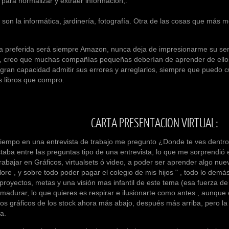
 para normalizar y extraer información,.
informática, jardinería, fotografía. Otra de las cosas que más me g
ida será siempre Amazon, nunca deja de impresionarme su servici
o, creo que muchas compañías pequeñas deberían de aprender de ello
gran capacidad admitir sus errores y arreglarlos, siempre que puedo cu
s libros que compro.
CARTA PRESENTACION VIRTUAL:
en una entrevista de trabajo me pregunto ¿Donde te ves dentro d
taba entre las preguntas tipo de una entrevista, lo que me sorprendió 
rabajar en Gráficos, virtualsets ó video, a poder ser aprender algo nue
re , y sobre todo poder pagar el colegio de mis hijos " , todo lo dem
 proyectos, metas y una visión mas infantil de este tema (esa fuerza d
adurar, lo que quieres es respirar e ilusionarte como antes , aunque
los gráficos de los stock ahora más abajo, después más arriba, pero la
a.