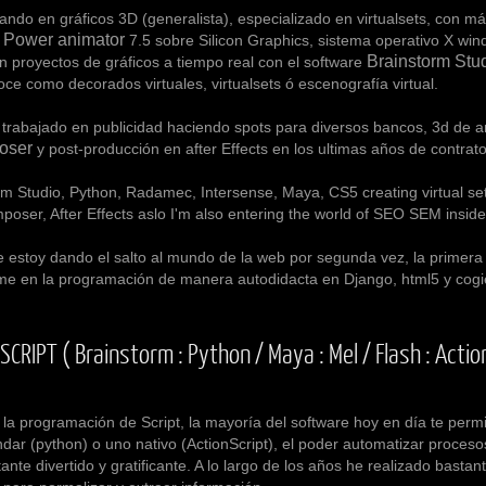
ndo en
gráficos 3D (generalista), especializado en virtualsets
, con má
s Power animator
7.5 sobre Silicon Graphics, sistema operativo X wi
Brainstorm Stud
n proyectos de gráficos a tiempo real con el software
ce como decorados virtuales, virtualsets ó escenografía virtual.
do en publicidad haciendo spots para diversos bancos, 3d de arqui
oser
y post-producción en after Effects en los ultimas años de contrat
rm Studio, Python, Radamec, Intersense, Maya, CS5 creating virtual set
oser, After Effects aslo I'm also entering the world of SEO SEM inside
dando el salto al mundo de la web por segunda vez, la primera apr
e en la programación de manera autodidacta en Django, html5 y cogi
IPT ( Brainstorm : Python / Maya : Mel / Flash : Action S
ramación de Script, la mayoría del software hoy en día te permit
ndar (python) o uno nativo (ActionScript), el poder automatizar procesos
te divertido y gratificante. A lo largo de los años he realizado bastan