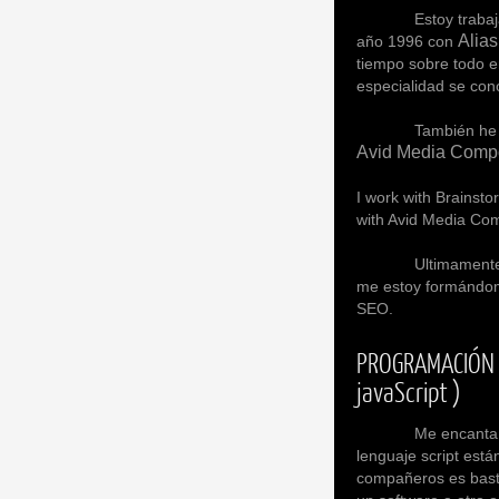
Estoy trabaja
Alia
año 1996 con
tiempo sobre todo e
especialidad se cono
También he trabaja
Avid Media Comp
I work with Brainsto
with Avid Media Comp
Ultimamente estoy 
me estoy formándom
SEO.
PROGRAMACIÓN SCR
javaScript )
Me encanta la prog
lenguaje script está
compañeros es bastan