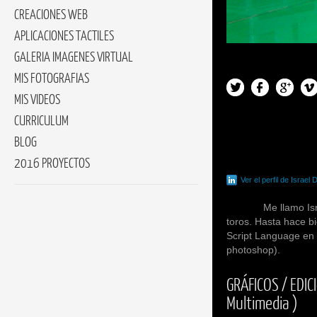
CREACIONES WEB
APLICACIONES TACTILES
GALERIA IMAGENES VIRTUAL
MIS FOTOGRAFIAS
MIS VIDEOS
CURRICULUM
BLOG
2016 PROYECTOS
Ver el perfil de Israel 
Me llamo
Is
toros. Hasta hace 
Script Language en 
photoshop).
GRÁFICOS / EDI
Multimedia )