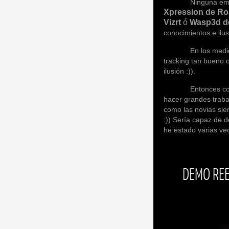
Ninguna empresa és
Xpression de Ro
Vizrt
ó
Wasp3d 
conocimientos e ilu
En los medios técn
tracking tan bueno
ilusión :)).
Entonces como conc
hacer grandes trab
como las novias sie
:)) Sería capaz de 
he estado varias ve
DEMO REE