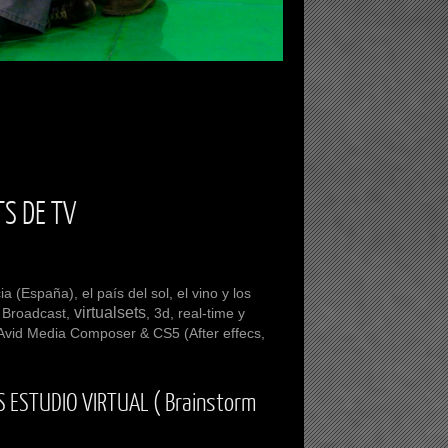
TS DE TV
ia
(España), el país del sol, el vino y los
virtualsets
 Broadcast,
, 3d, real-time y
 Avid Media Composer & CS5 (After effecs,
S ESTUDIO VIRTUAL ( Brainstorm