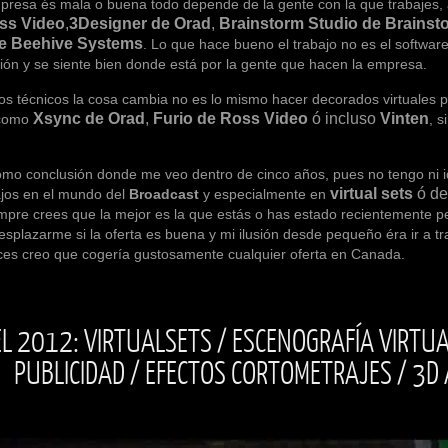
 mala o buena todo depende de la gente con la que trabajes, a m
ss Video
,
3Designer de Orad
,
Brainstorm Studio de Brainst
de
Beehive Systems
. Lo que hace bueno el trabajo no es el software
sión y se siente bien donde está por la gente que hacen la empresa.
icos la cosa cambia no es lo mismo hacer decorados virtuales para 
Xsync de Orad
,
Furio de Ross Video
ó incluso
Vinten
 como
, 
lusión donde me veo dentro de cinco años, pues no tengo ni idea,
virtual sets
ó de
ajos en el mundo del
Broadcast
y especialmente en
mpre crees que la mejor es la que estás o has estado recientemente p
desplazarme si la oferta es buena y mi ilusión desde pequeño éra ir 
ces creo que cogería gustosamente cualquier oferta en Canada.
L 2012: VIRTUALSETS / ESCENOGRAFÍA VIRTUA
PUBLICIDAD / EFECTOS CORTOMETRAJES / 3D