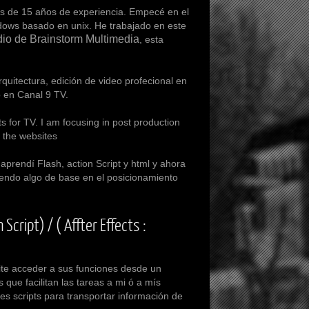
s de 15 años de experiencia. Empecé en el
ndows basado en unix. He trabajado en este
io de Brainstorm Multimedia
, esta
tectura, edición de video profecional en
o en
Canal 9 TV
.
s for TV. I am focusing in post production
 the websites
endí Flash, action Script y html y ahora
endo algo de base en el posicionamiento
cript) / ( Affter Effects :
e acceder a sus funciones desde un
 que facilitan las tareas a mi ó a mís
tes scripts para transportar información de