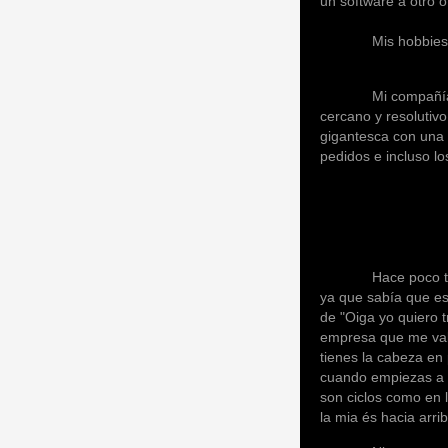
un software a otro o
Mis hobbies son la 
Mi compañía prefer
cercano y resolutiv
gigantesca con una 
pedidos e incluso lo
Hace poco tiempo 
ya que sabía que es
de "Oiga yo quiero t
empresa que me valo
tienes la cabeza en
cuando empiezas a m
son ciclos como en 
la mia és hacia arrib